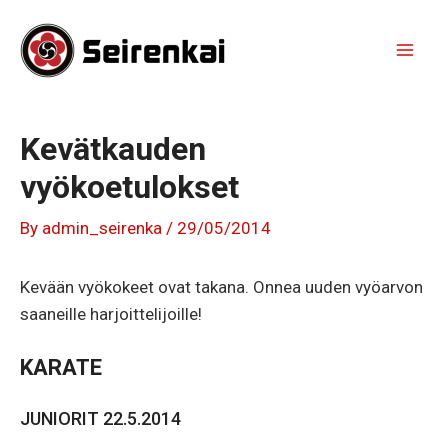
Skip
to
content
Mai
Men
Kevätkauden
vyökoetulokset
By
admin_seirenka
/
29/05/2014
Kevään vyökokeet ovat takana. Onnea uuden vyöarvon
saaneille harjoittelijoille!
KARATE
JUNIORIT 22.5.2014