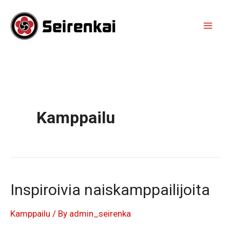
Skip
to
content
Mai
Men
Kamppailu
Inspiroivia naiskamppailijoita
Kamppailu
/ By
admin_seirenka