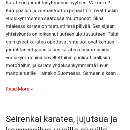
Karate on jämähtänyt menneisyyteen. Vai onko?
Kamppailun ja voimantuoton periaatteet ovat tuskin
vuosikymmenten saatossa muuttuneet. Siinä
mielessä karate on taatusti tätä päivää. Sen sijaan
yhteiskunta on loikannut uuteen ulottuvuuteen. Tältä
osin useat karatea opettavat yhteisöt ovat kenties
jämähtäneet japanilaisen karaten ensimmäisinä
vuosikymmeninä sovellettuihin puolisotilaallisiin
metodeihin, ja karate yhdeksänkymmentä luvun
maitolaiturille – ainakin Suomessa. Samaan aikaan …
Näkökulma
Read More »
karateen
–
menikö
Seirenkai karatea, jujutsua ja
juna
ohitse?