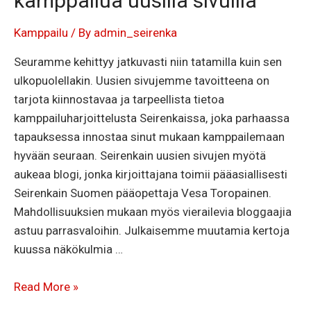
kamppailua uusilla sivuilla
Kamppailu
/ By
admin_seirenka
Seuramme kehittyy jatkuvasti niin tatamilla kuin sen
ulkopuolellakin. Uusien sivujemme tavoitteena on
tarjota kiinnostavaa ja tarpeellista tietoa
kamppailuharjoittelusta Seirenkaissa, joka parhaassa
tapauksessa innostaa sinut mukaan kamppailemaan
hyvään seuraan. Seirenkain uusien sivujen myötä
aukeaa blogi, jonka kirjoittajana toimii pääasiallisesti
Seirenkain Suomen pääopettaja Vesa Toropainen.
Mahdollisuuksien mukaan myös vierailevia bloggaajia
astuu parrasvaloihin. Julkaisemme muutamia kertoja
kuussa näkökulmia …
Seirenkai
Read More »
karatea,