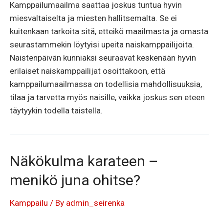
Kamppailumaailma saattaa joskus tuntua hyvin
miesvaltaiselta ja miesten hallitsemalta. Se ei
kuitenkaan tarkoita sitä, etteikö maailmasta ja omasta
seurastammekin löytyisi upeita naiskamppailijoita.
Naistenpäivän kunniaksi seuraavat keskenään hyvin
erilaiset naiskamppailijat osoittakoon, että
kamppailumaailmassa on todellisia mahdollisuuksia,
tilaa ja tarvetta myös naisille, vaikka joskus sen eteen
täytyykin todella taistella.
Näkökulma karateen –
menikö juna ohitse?
Kamppailu
/ By
admin_seirenka