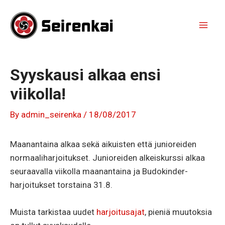
Skip
to
content
Mai
Men
Syyskausi alkaa ensi
viikolla!
By
admin_seirenka
/
18/08/2017
Maanantaina alkaa sekä aikuisten että junioreiden
normaaliharjoitukset. Junioreiden alkeiskurssi alkaa
seuraavalla viikolla maanantaina ja Budokinder-
harjoitukset torstaina 31.8.
Muista tarkistaa uudet
harjoitusajat
, pieniä muutoksia